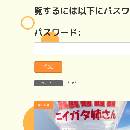
時
覧するには以下にパスワ
:
パスワード:
ブログ
カテゴリー
前の記事