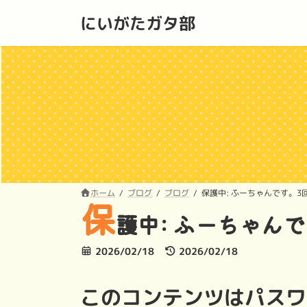
コ
ナ
にいがたガタ部
ン
ビ
テ
ゲ
ン
ー
ツ
シ
へ
ョ
ス
ン
キ
に
ッ
移
プ
動
ホーム
ブログ
ブログ
保護中: ふーちゃんです。3
保
護中: ふーちゃん
最
2026/02/18
2026/02/18
終
更
このコンテンツはパスワ
新
日