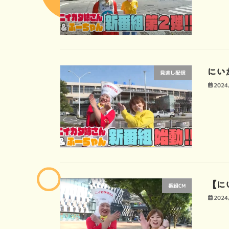
にい
見逃し配信
2024
【にい
番組CM
2024