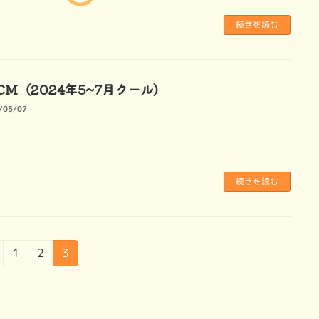
続きを読む
CM（2024年5~7月クール）
/05/07
続きを読む
固
固
固
1
2
3
定
定
定
ペ
ペ
ペ
ー
ー
ー
ジ
ジ
ジ