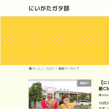
コ
ナ
にいがたガタ部
ン
ビ
テ
ゲ
ン
ー
ツ
シ
へ
ョ
ス
ン
キ
に
ッ
移
プ
動
ホーム
ブログ
番組アーカイブ
【にい
番組CM
組C
2024
10月
です