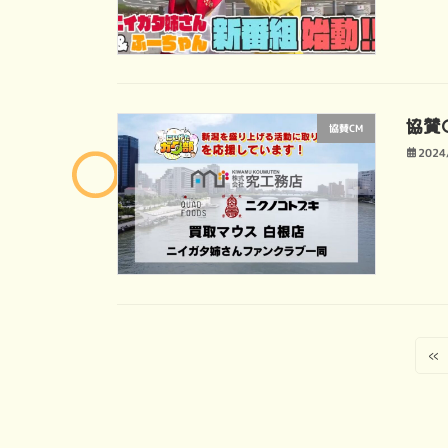
協賛
協賛CM
2024
投
«
稿
の